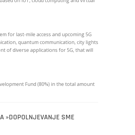
e based on IoT, cloud computing and virtual
tem for last-mile access and upcoming 5G
ication, quantum communication, city lights
t of diverse applications for 5G, that will
velopment Fund (80%) in the total amount
ISA »DOPOLNJEVANJE SME