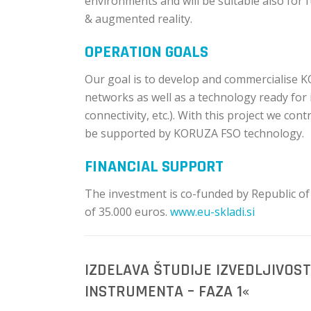
environments and will be suitable also for 
& augmented reality.
OPERATION GOALS
Our goal is to develop and commercialise K
networks as well as a technology ready for
connectivity, etc.). With this project we co
be supported by KORUZA FSO technology.
FINANCIAL SUPPORT
The investment is co-funded by Republic o
of 35.000 euros.
www.eu-skladi.si
IZDELAVA ŠTUDIJE IZVEDLJIVOS
INSTRUMENTA – FAZA 1«