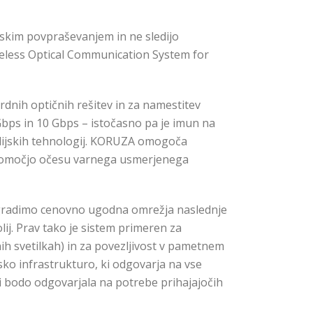
ijskim povpraševanjem in ne sledijo
eless Optical Communication System for
rdnih optičnih rešitev in za namestitev
bps in 10 Gbps – istočasno pa je imun na
radijskih tehnologij. KORUZA omogoča
 pomočjo očesu varnega usmerjenega
 gradimo cenovno ugodna omrežja naslednje
lij. Prav tako je sistem primeren za
ih svetilkah) in za povezljivost v pametnem
jsko infrastrukturo, ki odgovarja na vse
ki bodo odgovarjala na potrebe prihajajočih