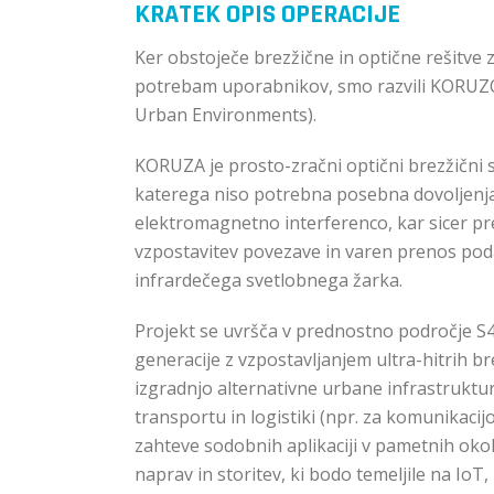
KRATEK OPIS OPERACIJE
Ker obstoječe brezžične in optične rešitve 
potrebam uporabnikov, smo razvili KORUZO
Urban Environments).
KORUZA je prosto-zračni optični brezžični s
katerega niso potrebna posebna dovoljenja 
elektromagnetno interferenco, kar sicer pr
vzpostavitev povezave in varen prenos po
infrardečega svetlobnega žarka.
Projekt se uvršča v prednostno področje 
generacije z vzpostavljanjem ultra-hitrih br
izgradnjo alternativne urbane infrastruktu
transportu in logistiki (npr. za komunikacij
zahteve sodobnih aplikaciji v pametnih okol
naprav in storitev, ki bodo temeljile na IoT, 