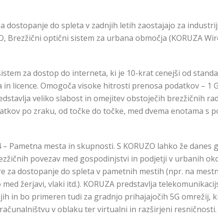
za dostopanje do spleta v zadnjih letih zaostajajo za industr
, Brezžični optični sistem za urbana območja (KORUZA Wir
istem za dostop do interneta, ki je 10-krat cenejši od standa
in licence. Omogoča visoke hitrosti prenosa podatkov – 1 G
edstavlja veliko slabost in omejitev obstoječih brezžičnih 
datkov po zraku, od točke do točke, med dvema enotama s
S4 – Pametna mesta in skupnosti. S KORUZO lahko že danes
ezžičnih povezav med gospodinjstvi in podjetji v urbanih oko
re za dostopanje do spleta v pametnih mestih (npr. na mestn
o med žerjavi, vlaki itd.). KORUZA predstavlja telekomunikaci
jih in bo primeren tudi za gradnjo prihajajočih 5G omrežij, 
računalništvu v oblaku ter virtualni in razširjeni resničnosti.