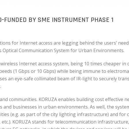
CO-FUNDED BY SME INSTRUMENT PHASE 1
utions for Internet access are legging behind the users’ nee
s Optical Communication System for Urban Environments.
l wireless Internet access system, being 10 times cheaper in
 speeds (1 Gbps or 10 Gbps) while being immune to electrom
es an eye-safe collimated beam of IR-light to securely tran
.
ies and communities. KORUZA enables building cost effective 
and businesses in urban environments. As well, the system 
ties (e.g. as part of the city lighting infrastructure) and for
, etc.). KORUZA stands for telecommunication infrastructure