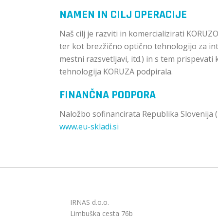
NAMEN IN CILJ OPERACIJE
Naš cilj je razviti in komercializirati KOR
ter kot brezžično optično tehnologijo za in
mestni razsvetljavi, itd.) in s tem prispevat
tehnologija KORUZA podpirala.
FINANČNA PODPORA
Naložbo sofinancirata Republika Slovenija (
www.eu-skladi.si
IRNAS d.o.o.
Limbuška cesta 76b