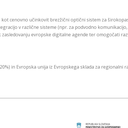
UZO kot cenovno učinkovit brezžični optični sistem za široko
tegracijo v različne sisteme (npr. za podvodno komunikacijo,
i k zasledovanju evropske digitalne agende ter omogočati razvo
20%) in Evropska unija iz Evropskega sklada za regionalni raz